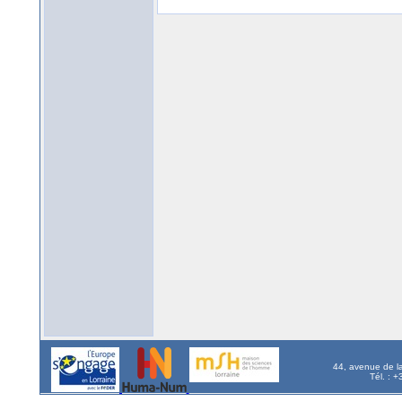
44, avenue de l
Tél. : 