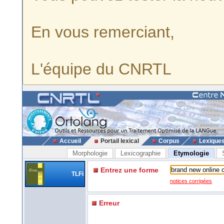
En vous remerciant,
L'équipe du CNRTL
Accueil
Portail lexical
Corpus
Lexique
Morphologie
Lexicographie
Etymologie
Entrez une forme
TLFi
notices corrigées
Erreur