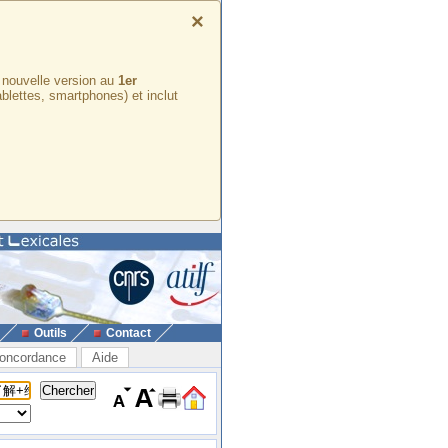
×
e nouvelle version au
1er
ablettes, smartphones) et inclut
Outils
Contact
oncordance
Aide