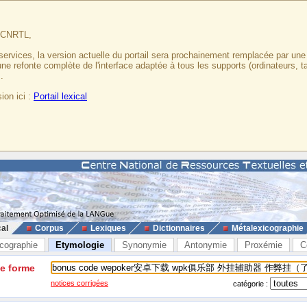
u CNRTL,
services, la version actuelle du portail sera prochainement remplacée par un
 une refonte complète de l'interface adaptée à tous les supports (ordinateurs, t
.
ion ici :
Portail lexical
cal
Corpus
Lexiques
Dictionnaires
Métalexicographie
cographie
Etymologie
Synonymie
Antonymie
Proxémie
C
ne forme
notices corrigées
catégorie :