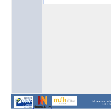
44, avenue de l
Tél. : 