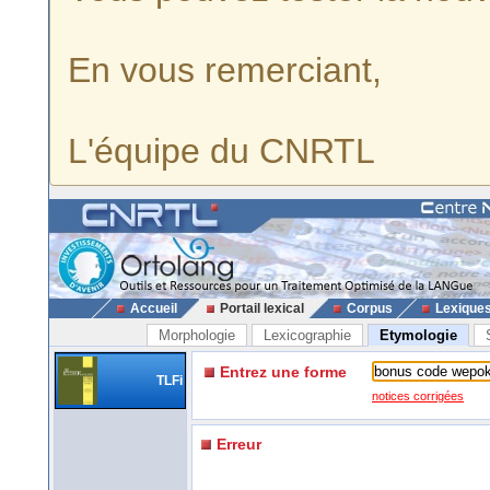
En vous remerciant,
L'équipe du CNRTL
Accueil
Portail lexical
Corpus
Lexique
Morphologie
Lexicographie
Etymologie
Entrez une forme
TLFi
notices corrigées
Erreur