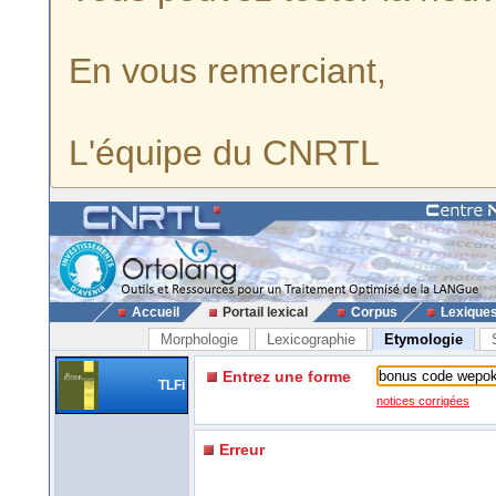
En vous remerciant,
L'équipe du CNRTL
Accueil
Portail lexical
Corpus
Lexique
Morphologie
Lexicographie
Etymologie
Entrez une forme
TLFi
notices corrigées
Erreur