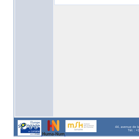
44, avenue de l
Tél. : 