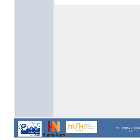
44, avenue de l
Tél. : 