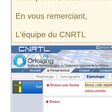
En vous remerciant,
L'équipe du CNRTL
Accueil
Portail lexical
Corpus
Lexique
Morphologie
Lexicographie
Etymologie
Entrez une forme
TLFi
notices corrigées
Erreur