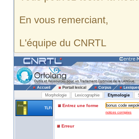
En vous remerciant,
L'équipe du CNRTL
Accueil
Portail lexical
Corpus
Lexique
Morphologie
Lexicographie
Etymologie
Entrez une forme
TLFi
notices corrigées
Erreur