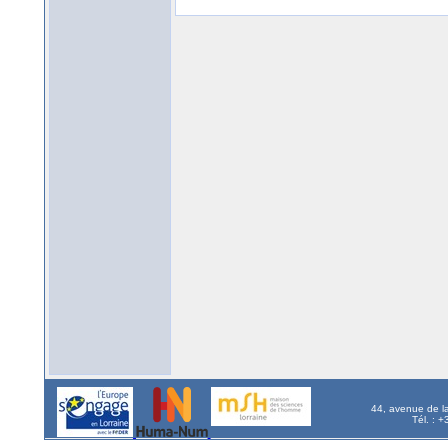
44, avenue de l
Tél. : 