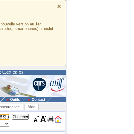
×
e nouvelle version au
1er
ablettes, smartphones) et inclut
Outils
Contact
oncordance
Aide