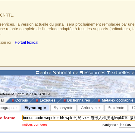
u CNRTL,
services, la version actuelle du portail sera prochainement remplacée par un
 une refonte complète de l'interface adaptée à tous les supports (ordinateurs, t
.
ion ici :
Portail lexical
cal
Corpus
Lexiques
Dictionnaires
Métalexicographie
cographie
Etymologie
Synonymie
Antonymie
Proxémie
C
ne forme
notices corrigées
catégorie :