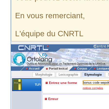
En vous remerciant,
L'équipe du CNRTL
Accueil
Portail lexical
Corpus
Lexique
Morphologie
Lexicographie
Etymologie
Entrez une forme
TLFi
notices corrigées
Erreur