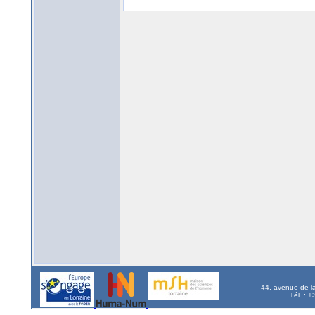
44, avenue de l
Tél. : 