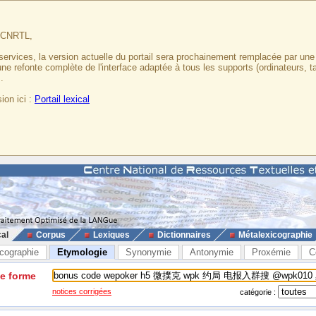
u CNRTL,
services, la version actuelle du portail sera prochainement remplacée par un
 une refonte complète de l'interface adaptée à tous les supports (ordinateurs, t
.
ion ici :
Portail lexical
cal
Corpus
Lexiques
Dictionnaires
Métalexicographie
cographie
Etymologie
Synonymie
Antonymie
Proxémie
C
ne forme
notices corrigées
catégorie :