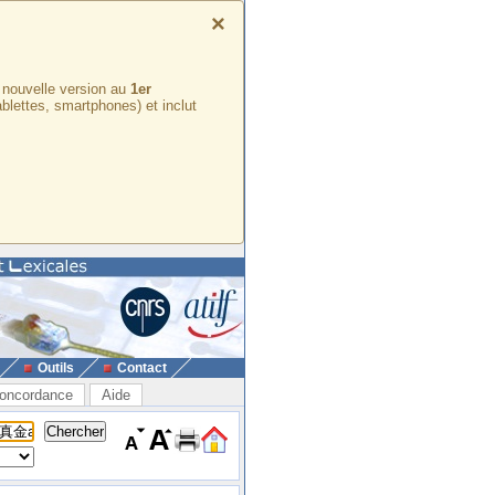
×
e nouvelle version au
1er
ablettes, smartphones) et inclut
Outils
Contact
oncordance
Aide