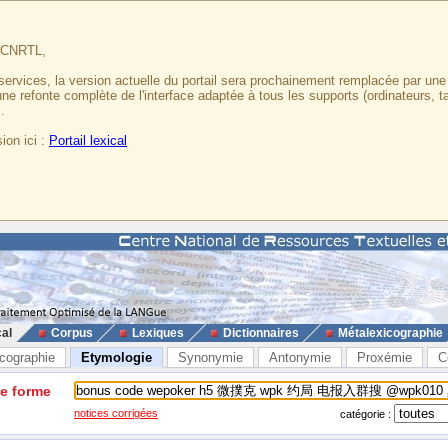
u CNRTL,
services, la version actuelle du portail sera prochainement remplacée par un
 une refonte complète de l'interface adaptée à tous les supports (ordinateurs, t
.
ion ici :
Portail lexical
cal
Corpus
Lexiques
Dictionnaires
Métalexicographie
cographie
Etymologie
Synonymie
Antonymie
Proxémie
C
ne forme
notices corrigées
catégorie :