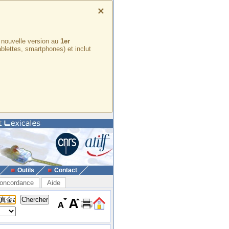
×
e nouvelle version au
1er
ablettes, smartphones) et inclut
Outils
Contact
oncordance
Aide