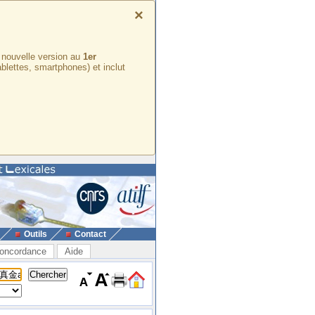
×
e nouvelle version au
1er
ablettes, smartphones) et inclut
Outils
Contact
oncordance
Aide