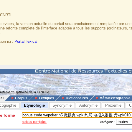
u CNRTL,
services, la version actuelle du portail sera prochainement remplacée par un
 une refonte complète de l'interface adaptée à tous les supports (ordinateurs, t
.
ion ici :
Portail lexical
cal
Corpus
Lexiques
Dictionnaires
Métalexicographie
cographie
Etymologie
Synonymie
Antonymie
Proxémie
C
ne forme
notices corrigées
catégorie :