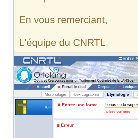
En vous remerciant,
L'équipe du CNRTL
Accueil
Portail lexical
Corpus
Lexique
Morphologie
Lexicographie
Etymologie
Entrez une forme
TLFi
notices corrigées
Erreur