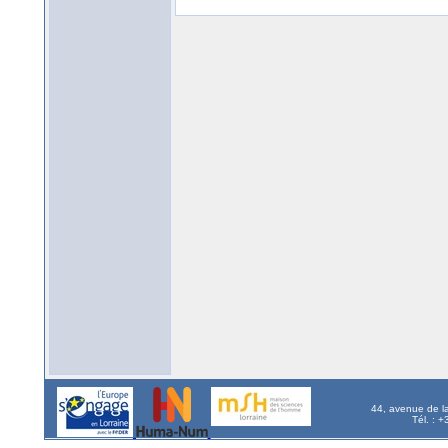
44, avenue de l
Tél. : 