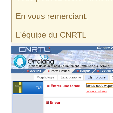
En vous remerciant,
L'équipe du CNRTL
Accueil
Portail lexical
Corpus
Lexique
Morphologie
Lexicographie
Etymologie
Entrez une forme
TLFi
notices corrigées
Erreur