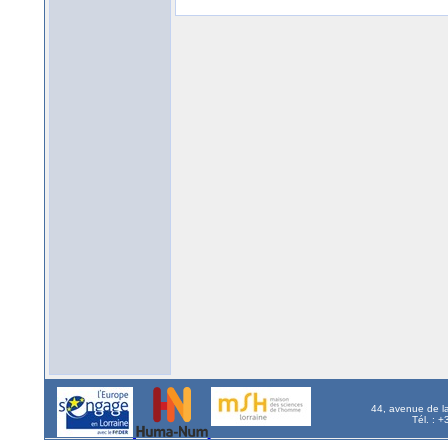
44, avenue de l
Tél. : 