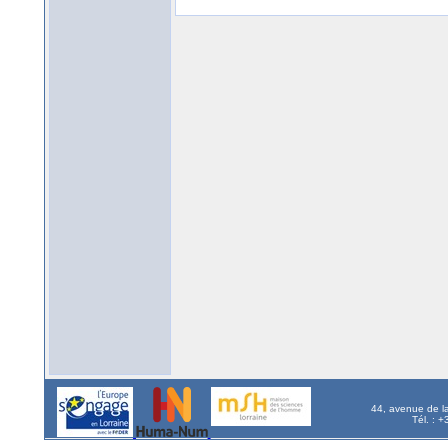
44, avenue de l
Tél. : 