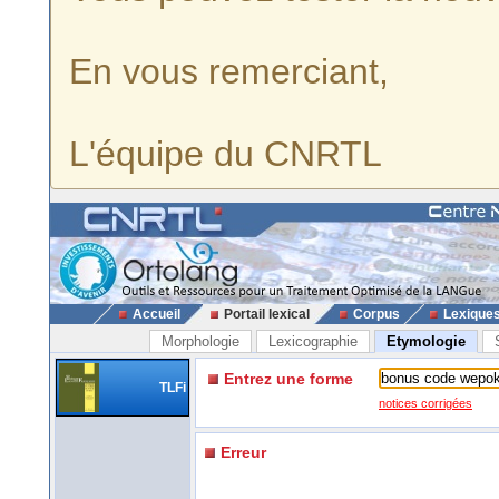
En vous remerciant,
L'équipe du CNRTL
Accueil
Portail lexical
Corpus
Lexique
Morphologie
Lexicographie
Etymologie
Entrez une forme
TLFi
notices corrigées
Erreur