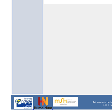
44, avenue de l
Tél. : 