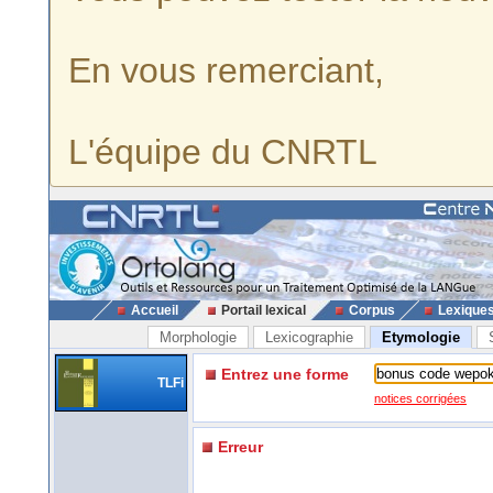
En vous remerciant,
L'équipe du CNRTL
Accueil
Portail lexical
Corpus
Lexique
Morphologie
Lexicographie
Etymologie
Entrez une forme
TLFi
notices corrigées
Erreur