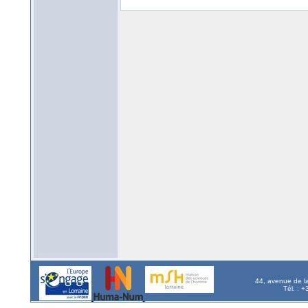
44, avenue de l
Tél. : 