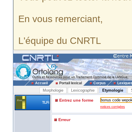
En vous remerciant,
L'équipe du CNRTL
Accueil
Portail lexical
Corpus
Lexique
Morphologie
Lexicographie
Etymologie
Entrez une forme
TLFi
notices corrigées
Erreur