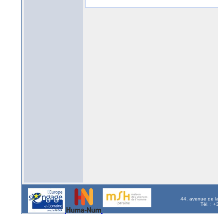
44, avenue de l
Tél. : 