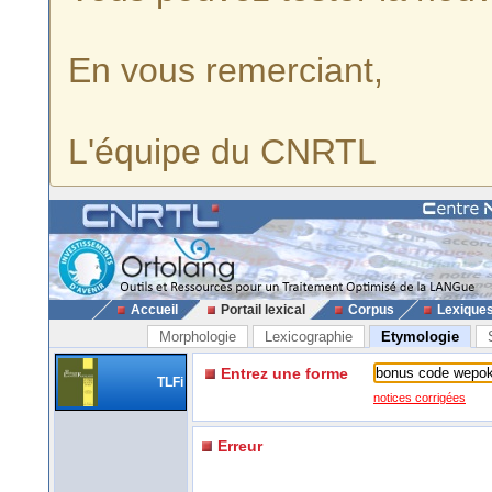
En vous remerciant,
L'équipe du CNRTL
Accueil
Portail lexical
Corpus
Lexique
Morphologie
Lexicographie
Etymologie
Entrez une forme
TLFi
notices corrigées
Erreur