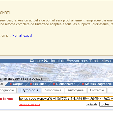
u CNRTL,
services, la version actuelle du portail sera prochainement remplacée par un
 une refonte complète de l'interface adaptée à tous les supports (ordinateurs, t
.
ion ici :
Portail lexical
cal
Corpus
Lexiques
Dictionnaires
Métalexicographie
cographie
Etymologie
Synonymie
Antonymie
Proxémie
C
ne forme
notices corrigées
catégorie :