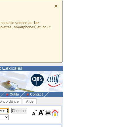
×
e nouvelle version au
1er
ablettes, smartphones) et inclut
Outils
Contact
oncordance
Aide