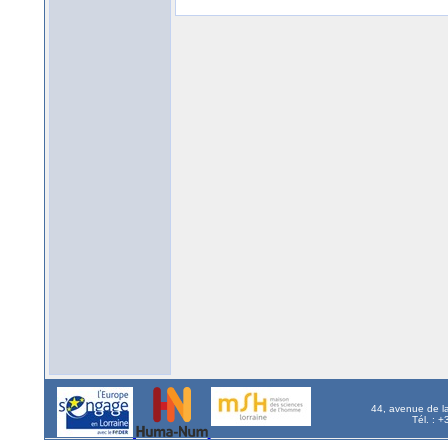
44, avenue de l
Tél. : 