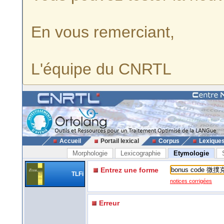
En vous remerciant,
L'équipe du CNRTL
Accueil
Portail lexical
Corpus
Lexique
Morphologie
Lexicographie
Etymologie
Entrez une forme
TLFi
notices corrigées
Erreur