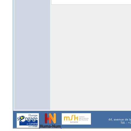
44, avenue de l
Tél. : 