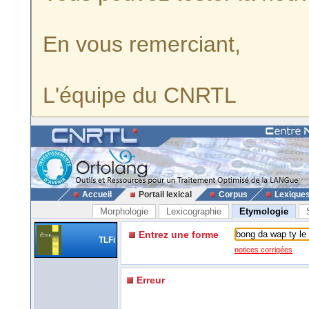
En vous remerciant,
L'équipe du CNRTL
Accueil
Portail lexical
Corpus
Lexique
Morphologie
Lexicographie
Etymologie
Entrez une forme
TLFi
notices corrigées
Erreur