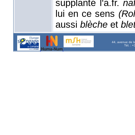
supplanté l'a.fr.
na
lui en ce sens
(Ro
aussi
blèche
et
ble
44, avenue de l
Tél. : 