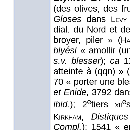
(des olives, des fru
Gloses
dans
Lev
dial. du Nord et d
broyer, piler » (
Ha
blyési
« amollir (un 
s.v. blesser
);
ca
1
atteinte à (qqn) » (
70 « porter une ble
et Enide,
3792 dans 
e
e
ibid.
); 2
tiers
xii
,
Distique
Kirkham
Compl.
); 1541 « en