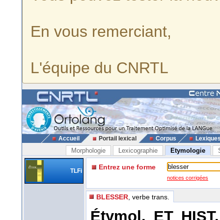
En vous remerciant,
L'équipe du CNRTL
Accueil
Portail lexical
Corpus
Lexique
Morphologie
Lexicographie
Etymologie
Entrez une forme
TLFi
notices corrigées
BLESSER
, verbe trans.
Étymol. ET HIST.