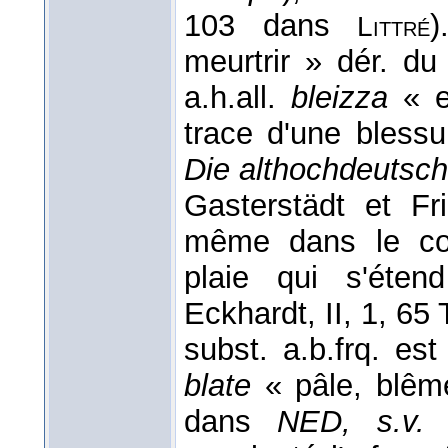
103 dans
)
Littré
meurtrir » dér. du
a.h.all.
bleizza
« e
trace d'une blessur
Die althochdeutsc
Gasterstädt et F
même dans le c
plaie qui s'éten
Eckhardt, II, 1, 65 T
subst. a.b.frq. es
blate
« pâle, blêm
dans
NED, s.v. 