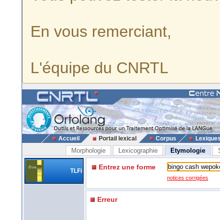
En vous remerciant,
L'équipe du CNRTL
Accueil
Portail lexical
Corpus
Lexique
Morphologie
Lexicographie
Etymologie
Entrez une forme
TLFi
notices corrigées
Erreur