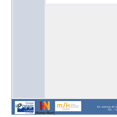
44, avenue de l
Tél. : 