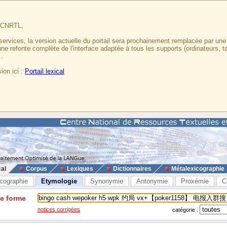
u CNRTL,
services, la version actuelle du portail sera prochainement remplacée par un
 une refonte complète de l'interface adaptée à tous les supports (ordinateurs, t
.
ion ici :
Portail lexical
cal
Corpus
Lexiques
Dictionnaires
Métalexicographie
cographie
Etymologie
Synonymie
Antonymie
Proxémie
C
ne forme
notices corrigées
catégorie :