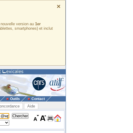
×
e nouvelle version au
1er
ablettes, smartphones) et inclut
Outils
Contact
oncordance
Aide