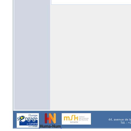
44, avenue de l
Tél. : 