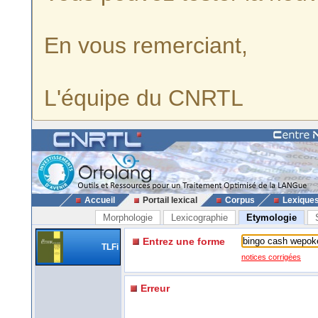
En vous remerciant,
L'équipe du CNRTL
Accueil
Portail lexical
Corpus
Lexique
Morphologie
Lexicographie
Etymologie
Entrez une forme
TLFi
notices corrigées
Erreur