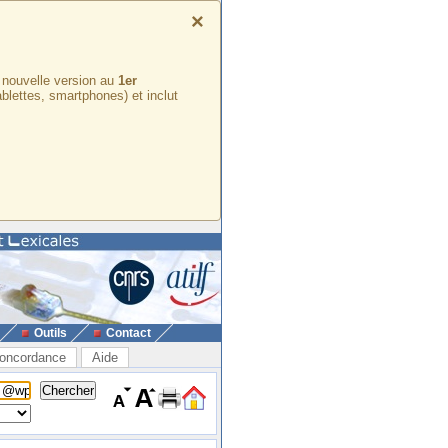
×
e nouvelle version au
1er
ablettes, smartphones) et inclut
Outils
Contact
oncordance
Aide