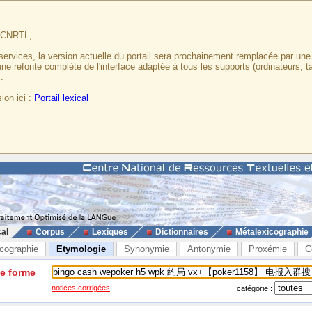
u CNRTL,
services, la version actuelle du portail sera prochainement remplacée par un
 une refonte complète de l'interface adaptée à tous les supports (ordinateurs, t
.
ion ici :
Portail lexical
cal
Corpus
Lexiques
Dictionnaires
Métalexicographie
cographie
Etymologie
Synonymie
Antonymie
Proxémie
C
ne forme
notices corrigées
catégorie :