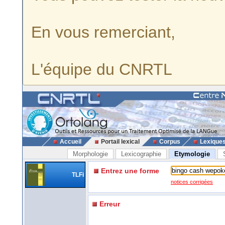
En vous remerciant,
L'équipe du CNRTL
Accueil
Portail lexical
Corpus
Lexique
Morphologie
Lexicographie
Etymologie
Entrez une forme
TLFi
notices corrigées
Erreur