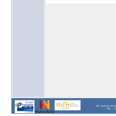
44, avenue de l
Tél. : 