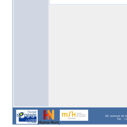
44, avenue de l
Tél. : 