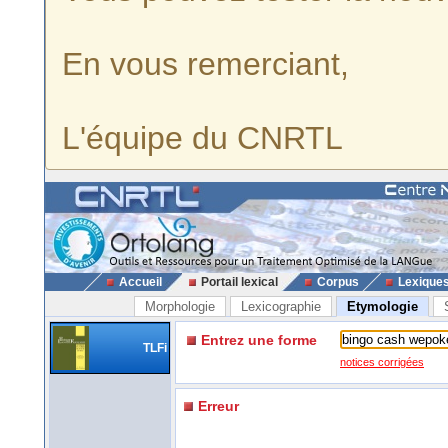
En vous remerciant,
L'équipe du CNRTL
Accueil
Portail lexical
Corpus
Lexique
Morphologie
Lexicographie
Etymologie
Entrez une forme
TLFi
notices corrigées
Erreur