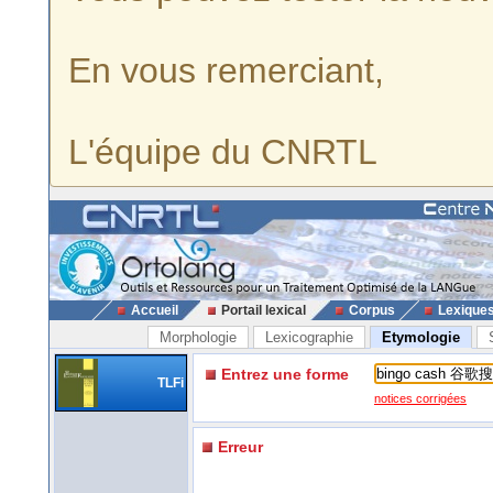
En vous remerciant,
L'équipe du CNRTL
Accueil
Portail lexical
Corpus
Lexique
Morphologie
Lexicographie
Etymologie
Entrez une forme
TLFi
notices corrigées
Erreur