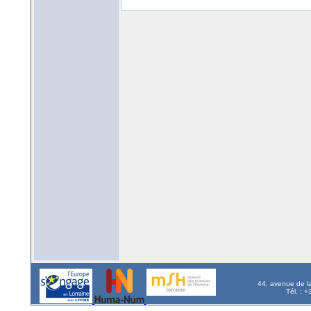
44, avenue de l
Tél. : 