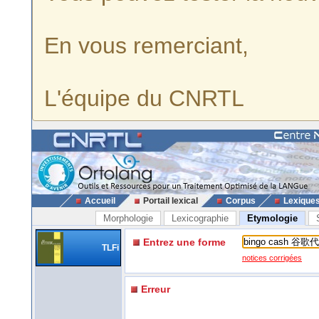
En vous remerciant,
L'équipe du CNRTL
Accueil
Portail lexical
Corpus
Lexique
Morphologie
Lexicographie
Etymologie
Entrez une forme
TLFi
notices corrigées
Erreur