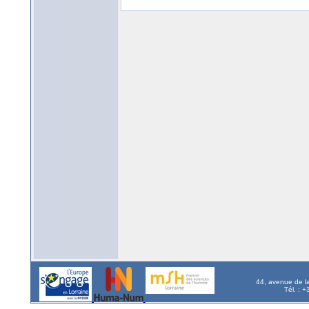
44, avenue de l
Tél. : 