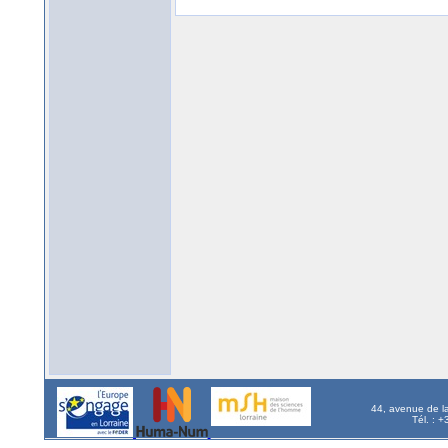
44, avenue de l
Tél. : 