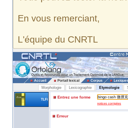
En vous remerciant,
L'équipe du CNRTL
Accueil
Portail lexical
Corpus
Lexique
Morphologie
Lexicographie
Etymologie
Entrez une forme
TLFi
notices corrigées
Erreur