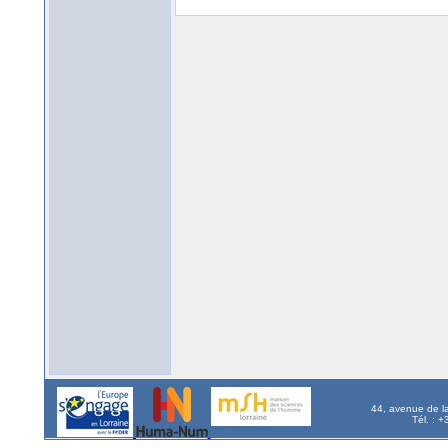
44, avenue de l
Tél. : 