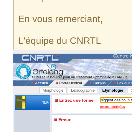
En vous remerciant,
L'équipe du CNRTL
Accueil
Portail lexical
Corpus
Lexique
Morphologie
Lexicographie
Etymologie
Entrez une forme
TLFi
notices corrigées
Erreur