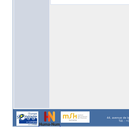
44, avenue de l
Tél. : 