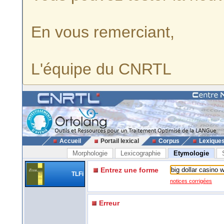
En vous remerciant,
L'équipe du CNRTL
Accueil
Portail lexical
Corpus
Lexique
Morphologie
Lexicographie
Etymologie
Entrez une forme
TLFi
notices corrigées
Erreur