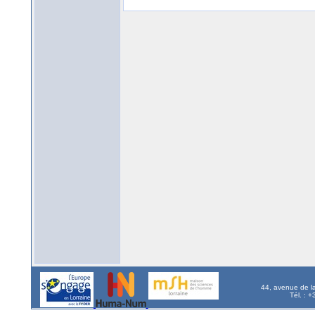
44, avenue de l
Tél. : 