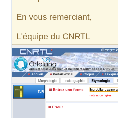
En vous remerciant,
L'équipe du CNRTL
Accueil
Portail lexical
Corpus
Lexique
Morphologie
Lexicographie
Etymologie
Entrez une forme
TLFi
notices corrigées
Erreur