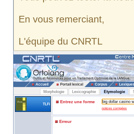
En vous remerciant,
L'équipe du CNRTL
Accueil
Portail lexical
Corpus
Lexique
Morphologie
Lexicographie
Etymologie
Entrez une forme
TLFi
notices corrigées
Erreur