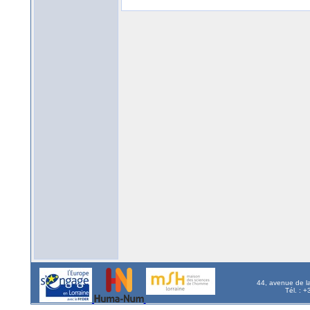
44, avenue de l
Tél. : 