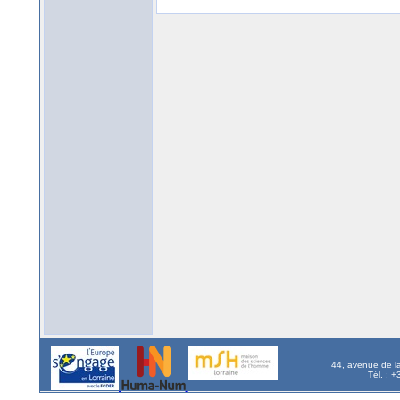
44, avenue de l
Tél. : 