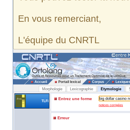
En vous remerciant,
L'équipe du CNRTL
Accueil
Portail lexical
Corpus
Lexique
Morphologie
Lexicographie
Etymologie
Entrez une forme
TLFi
notices corrigées
Erreur