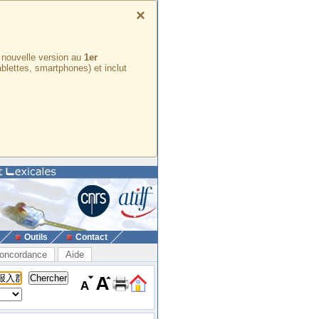
×
e nouvelle version au
1er
ablettes, smartphones) et inclut
Outils
Contact
oncordance
Aide