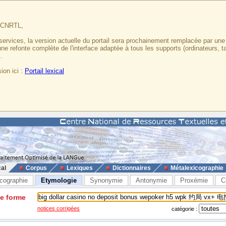
u CNRTL,
services, la version actuelle du portail sera prochainement remplacée par un
 une refonte complète de l'interface adaptée à tous les supports (ordinateurs, t
.
ion ici :
Portail lexical
cal
Corpus
Lexiques
Dictionnaires
Métalexicographie
cographie
Etymologie
Synonymie
Antonymie
Proxémie
C
ne forme
notices corrigées
catégorie :