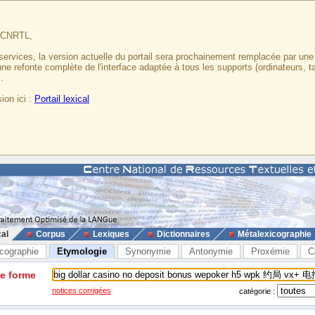
u CNRTL,
services, la version actuelle du portail sera prochainement remplacée par un
 une refonte complète de l'interface adaptée à tous les supports (ordinateurs, t
.
ion ici :
Portail lexical
cal
Corpus
Lexiques
Dictionnaires
Métalexicographie
cographie
Etymologie
Synonymie
Antonymie
Proxémie
C
ne forme
notices corrigées
catégorie :