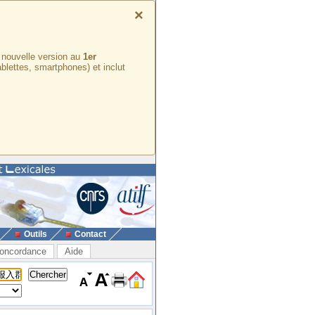
×
e nouvelle version au
1er
ablettes, smartphones) et inclut
Outils
Contact
oncordance
Aide