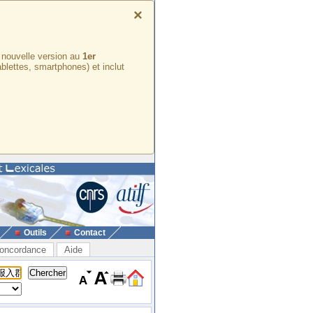
×
e nouvelle version au
1er
ablettes, smartphones) et inclut
Outils
Contact
oncordance
Aide