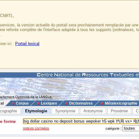
u CNRTL,
services, la version actuelle du portail sera prochainement remplacée par un
 une refonte complète de l'interface adaptée à tous les supports (ordinateurs, t
.
ion ici :
Portail lexical
cal
Corpus
Lexiques
Dictionnaires
Métalexicographie
cographie
Etymologie
Synonymie
Antonymie
Proxémie
C
ne forme
notices corrigées
catégorie :