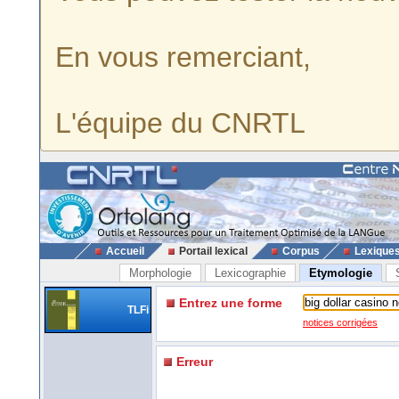
En vous remerciant,
L'équipe du CNRTL
Accueil
Portail lexical
Corpus
Lexique
Morphologie
Lexicographie
Etymologie
Entrez une forme
TLFi
notices corrigées
Erreur