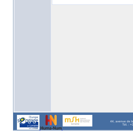
44, avenue de l
Tél. : 