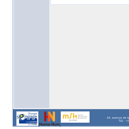
44, avenue de l
Tél. : 