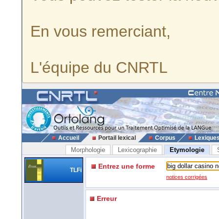
En vous remerciant,
L'équipe du CNRTL
Accueil
Portail lexical
Corpus
Lexique
Morphologie
Lexicographie
Etymologie
Entrez une forme
TLFi
notices corrigées
Erreur