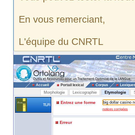
En vous remerciant,
L'équipe du CNRTL
Accueil
Portail lexical
Corpus
Lexique
Morphologie
Lexicographie
Etymologie
Entrez une forme
TLFi
notices corrigées
Erreur