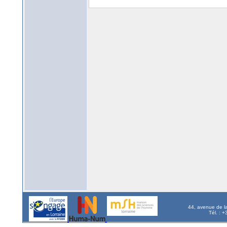
44, avenue de l
Tél. : 