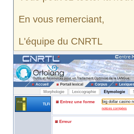
En vous remerciant,
L'équipe du CNRTL
Accueil
Portail lexical
Corpus
Lexique
Morphologie
Lexicographie
Etymologie
Entrez une forme
TLFi
notices corrigées
Erreur