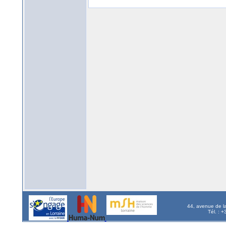
44, avenue de l
Tél. : 