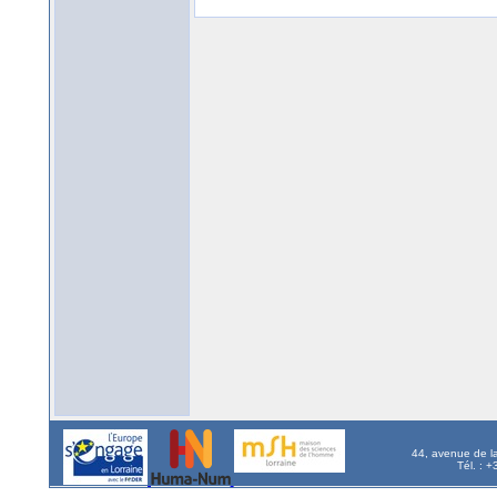
44, avenue de l
Tél. : 