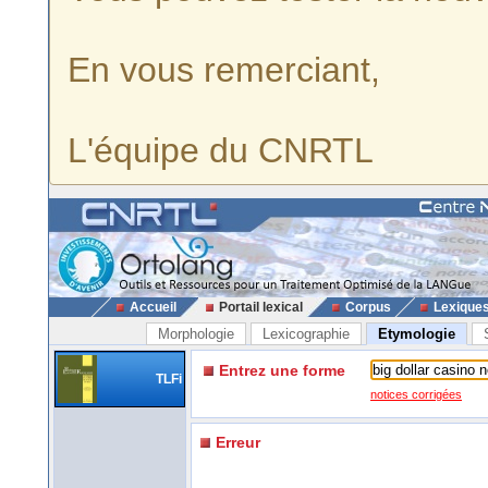
En vous remerciant,
L'équipe du CNRTL
Accueil
Portail lexical
Corpus
Lexique
Morphologie
Lexicographie
Etymologie
Entrez une forme
TLFi
notices corrigées
Erreur