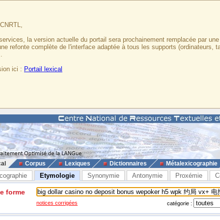
u CNRTL,
services, la version actuelle du portail sera prochainement remplacée par un
 une refonte complète de l'interface adaptée à tous les supports (ordinateurs, t
.
ion ici :
Portail lexical
cal
Corpus
Lexiques
Dictionnaires
Métalexicographie
cographie
Etymologie
Synonymie
Antonymie
Proxémie
C
ne forme
notices corrigées
catégorie :