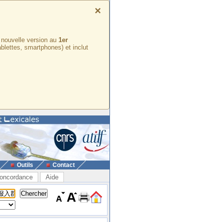
×
e nouvelle version au
1er
ablettes, smartphones) et inclut
Outils
Contact
oncordance
Aide