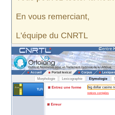
En vous remerciant,
L'équipe du CNRTL
Accueil
Portail lexical
Corpus
Lexique
Morphologie
Lexicographie
Etymologie
Entrez une forme
TLFi
notices corrigées
Erreur