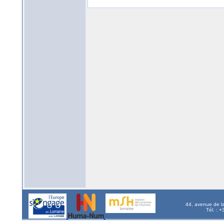
44, avenue de l
Tél. : 