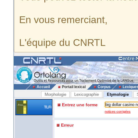
En vous remerciant,
L'équipe du CNRTL
Accueil
Portail lexical
Corpus
Lexique
Morphologie
Lexicographie
Etymologie
Entrez une forme
TLFi
notices corrigées
Erreur