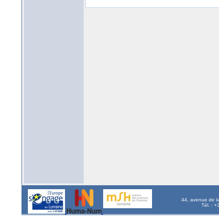
44, avenue de l
Tél. : 