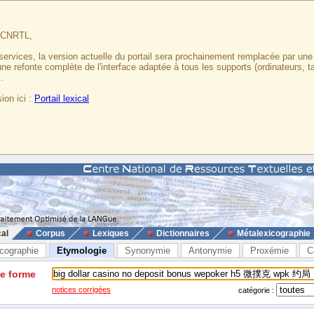
u CNRTL,
services, la version actuelle du portail sera prochainement remplacée par un
 une refonte complète de l'interface adaptée à tous les supports (ordinateurs, t
.
ion ici :
Portail lexical
cal
Corpus
Lexiques
Dictionnaires
Métalexicographie
cographie
Etymologie
Synonymie
Antonymie
Proxémie
C
ne forme
notices corrigées
catégorie :