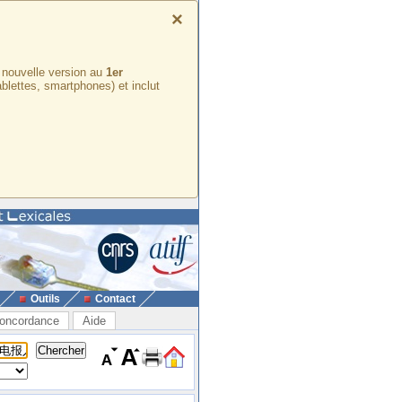
×
e nouvelle version au
1er
ablettes, smartphones) et inclut
Outils
Contact
oncordance
Aide