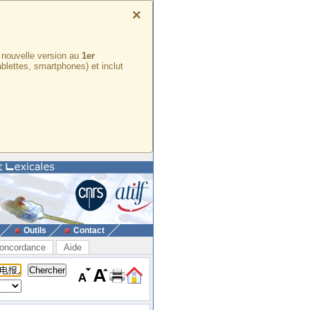
×
e nouvelle version au
1er
ablettes, smartphones) et inclut
Outils
Contact
oncordance
Aide