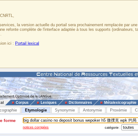
u CNRTL,
services, la version actuelle du portail sera prochainement remplacée par un
 une refonte complète de l'interface adaptée à tous les supports (ordinateurs, t
.
ion ici :
Portail lexical
cal
Corpus
Lexiques
Dictionnaires
Métalexicographie
cographie
Etymologie
Synonymie
Antonymie
Proxémie
C
ne forme
notices corrigées
catégorie :