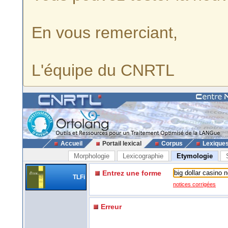
En vous remerciant,
L'équipe du CNRTL
Accueil
Portail lexical
Corpus
Lexique
Morphologie
Lexicographie
Etymologie
Entrez une forme
TLFi
notices corrigées
Erreur