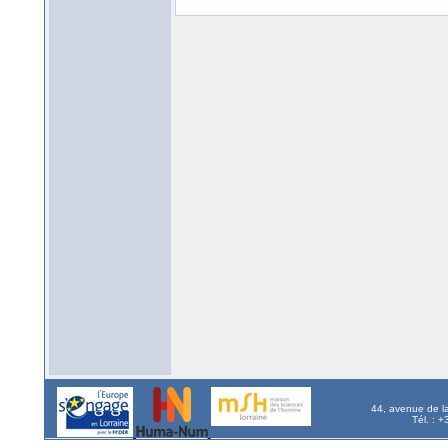
44, avenue de l
Tél. : 